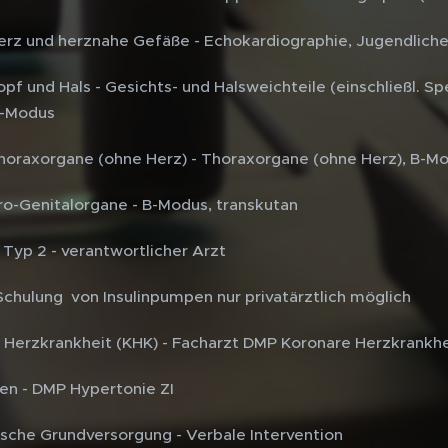
 Herz und herznahe Gefäße - Echokardiographie, Jugendlich
Kopf und Hals - Gesichts- und Halsweichteile (einschließl. S
B-Modus
 Thoraxorgane (ohne Herz) - Thoraxorgane (ohne Herz), B-M
Uro-Genitalorgane - B-Modus, transkutan
Typ 2 - verantwortlicher Arzt
hulung von Insulinpumpen nur privatärztlich möglich
Herzkrankheit (KHK) - Facharzt DMP Koronare Herzkrankheit
n - DMP Hypertonie ZI
che Grundversorgung - Verbale Intervention