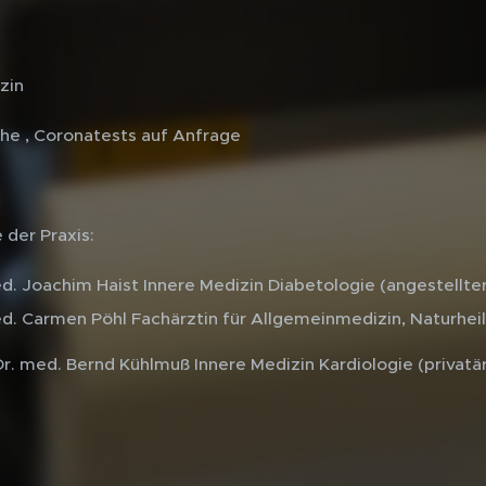
zin
he , Coronatests auf Anfrage
 der Praxis:
d. Joachim Haist Innere Medizin Diabetologie (angestellter
d. Carmen Pöhl Fachärztin für Allgemeinmedizin, Naturhei
Dr. med. Bernd Kühlmuß Innere Medizin Kardiologie (privatärz