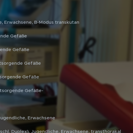
he, Erwachsene, B-Modus transkutan
gende Gefäße
rgende Gefäße
entsorgende Gefäße
ersorgende Gefäße
entsorgende Gefäße-
 Jugendliche, Erwachsene
schl. Duplex), Jugendliche, Erwachsene, transthorakal