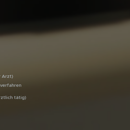
 Arzt)
lverfahren
tlich tätig)