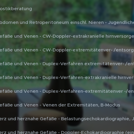
ostikberatung
 Abdomen und Retroperitoneum einschl. Nieren - Jugendlic
 Gefäße und Venen - CW-Doppler-extrakranielle hirnversor
 Gefäße und Venen - CW-Doppler-extremitätenver- /entso
 Gefäße und Venen - Duplex-Verfahren extremitätenver- /
 Gefäße und Venen - Duplex-Verfahren-extrakranielle hirnv
 Gefäße und Venen - Duplex-Verfahren-extremitätenver -/
 Gefäße und Venen - Venen der Extremitäten, B-Modus
 Herz und herznahe Gefäße - Belastungsechokardiographie,
 Herz und herznahe Gefäße - Doppler-Echokardiographie (ein