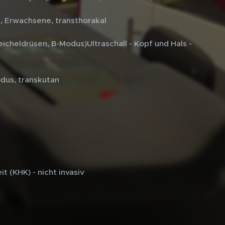
e, Erwachsene, transthorakal
peicheldrüsen, B-Modus)Ultraschall - Kopf und Hals -
odus, transkutan
 (KHK) - nicht invasiv