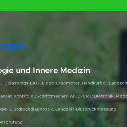
ungen
ogie und Innere Medizin
, Belastungs-EKG -Liege-Ergometer, Handkurbel, Langzei
ntat-Kontrolle (Schrittmacher, AICD, CRT; Biotronik, Medtr
gie- Blutdruckdiagnostik, Langzeit-Blutdruckmessung
onsprüfung