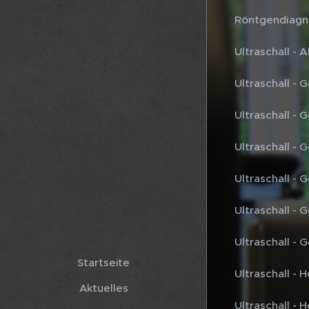
Röntgendiagn
Ultraschall -
Ultraschall -
Ultraschall -
Ultraschall -
Ultraschall -
Ultraschall -
Ultraschall -
Startseite
Ultraschall -
Aktuelles
Ultraschall -