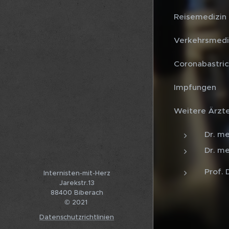
Reisemedizin
Verkehrsmedi
Coronabastric
Impfungen
Weitere Ärzte
Dr. me
Dr. me
Prof. 
Internisten-mit-Herz
Jarekstr.13
88400 Biberach
© 2021
Datenschutzrichtlinien