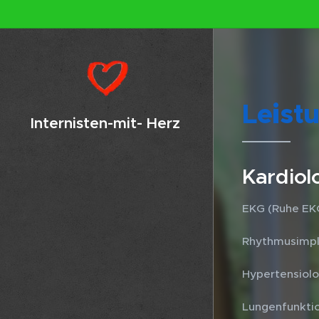
Leist
Internisten-mit- Herz
Kardiol
EKG (Ruhe EKG
Rhythmusimpla
Hypertensiolo
Lungenfunkti