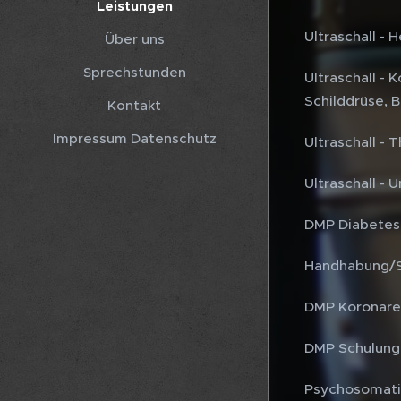
Leistungen
Ultraschall -
Über uns
Sprechstunden
Ultraschall - 
Schilddrüse, 
Kontakt
Impressum Datenschutz
Ultraschall -
Ultraschall - 
DMP Diabetes 
Handhabung/Sc
DMP Koronare 
DMP Schulunge
Psychosomatis